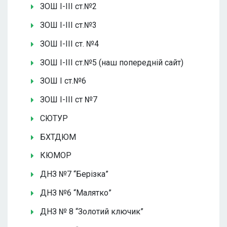
ЗОШ І-ІІІ ст.№2
ЗОШ І-ІІІ ст.№3
ЗОШ І-ІІІ ст. №4
ЗОШ І-ІІІ ст.№5 (наш попередній сайт)
ЗОШ І ст.№6
ЗОШ І-ІІІ ст №7
СЮТУР
БХТДЮМ
КЮМОР
ДНЗ №7 “Берізка”
ДНЗ №6 “Малятко”
ДНЗ № 8 “Золотий ключик”