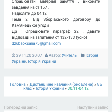
Опрацювати матеріал заняття , виконати
завдання на ст 157 .
Надіслати до 04.12
Тема 2: Від Зборівського договору до
Кам’янецької угоди .
Дз : Опрацювати параграф 22 , давати
відповіді на запитання ст
132-133
(усно)
dzubaoksana75@gmail.com
29.11.20 20:07
Автор:
Учитель
Історія
України
,
Історія України
Головна
»
Дистанційне навчання (оновлене)
»
8Б
клас
»
Історія України
»
30.11-04.12
Попередній запис
Наступний запис