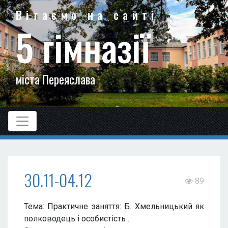
Вітаємо на сайті
5 гімназії
міста Переяслава
30.11-04.12
89
Тема: Практичне заняття: Б. Хмельницький як
полководець і особистість .