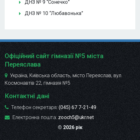
ДНЗ № 9 “Сонечко”
ДНЗ № 10 “Любавонька”
Офіційний сайт гімназії №5 міста
Переяслава
Україна, Київська область, місто Переяслав, вул.
Космонавтів 22
, гімназія №5
Контактні дані
Телефон секретаря:
(045) 67 7-21-49
Електронна пошта:
zooch5@ukr.net
© 2026 рік