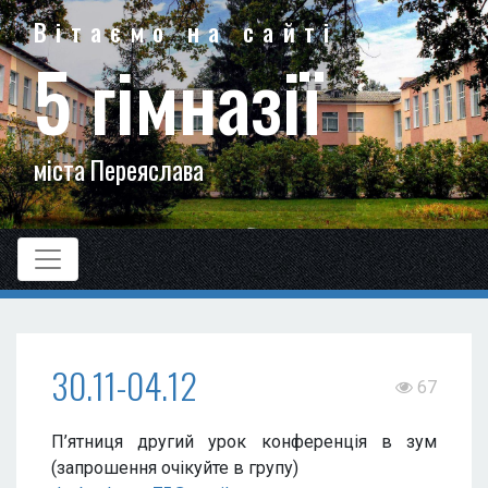
Вітаємо на сайті
5 гімназії
міста Переяслава
30.11-04.12
67
П’ятниця другий урок конференція в зум
(запрошення очікуйте в групу)