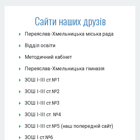
Сайти наших друзів
Переяслав-Хмельницька міська рада
Відділ освіти
Методичний кабінет
Переяслав-Хмельницька гімназія
ЗОШ І-ІІІ ст.№1
ЗОШ І-ІІІ ст.№2
ЗОШ І-ІІІ ст.№3
ЗОШ І-ІІІ ст. №4
ЗОШ І-ІІІ ст.№5 (наш попередній сайт)
ЗОШ І ст.№6