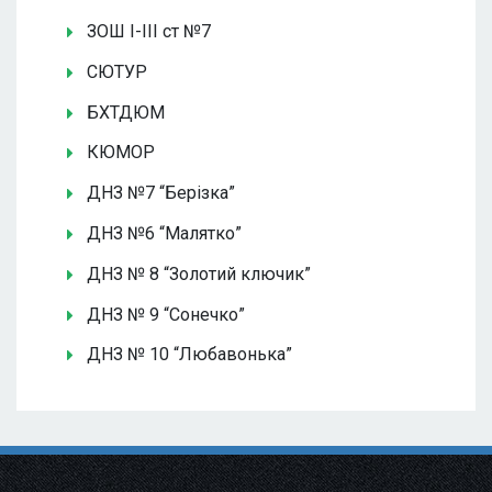
ЗОШ І-ІІІ ст №7
СЮТУР
БХТДЮМ
КЮМОР
ДНЗ №7 “Берізка”
ДНЗ №6 “Малятко”
ДНЗ № 8 “Золотий ключик”
ДНЗ № 9 “Сонечко”
ДНЗ № 10 “Любавонька”