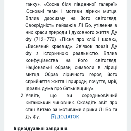
ганку», «Сосна біля південної галереї»
.Основні теми і мотиви лірики митця.
Вплив даосизму на його світогляд.
Своєрідність пейзажів Лі Бо, утілення в
них краси природи і духовного життя. Ду
Фу (712–770). «Пісня про хліб і шовк»,
«Весняний краєвид». Зв’язок поезії Ду
Фу з історичною реальністю. Вплив
конфуціанства на його світогляд.
Національні образи, символи в ліриці
митця. Образ ліричного героя, його
сприйняття життя і природи, почуття, мрії,
ідеали, дума про батьківщину».
Уявіть, що ви середньовічний
китайський чиновник. Складіть звіт про
стан Китаю за мотивами лірики Лі Бо та
Ду Фу.
ДОДАТОК
Індивідуальні завдання.