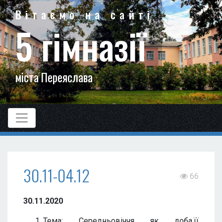
Вітаємо на сайті
5 гімназії
міста Переяслава
30.11-04.12
66
30.11.2020
Тема: Середньовіччя як доба,її