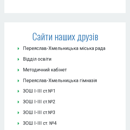
Сайти наших друзів
Переяслав-Хмельницька міська рада
Відділ освіти
Методичний кабінет
Переяслав-Хмельницька гімназія
ЗОШ І-ІІІ ст.№1
ЗОШ І-ІІІ ст.№2
ЗОШ І-ІІІ ст.№3
ЗОШ І-ІІІ ст. №4