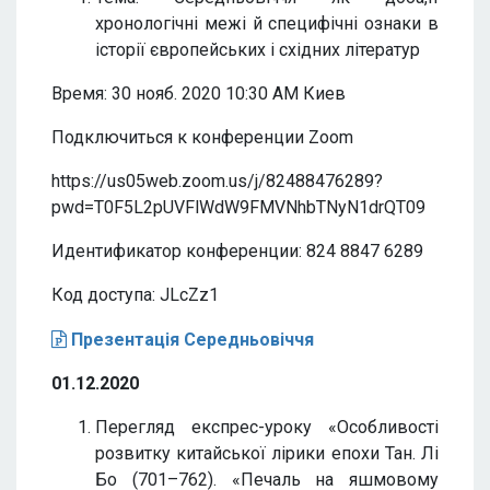
хронологічні межі й специфічні ознаки в
історії європейських і східних літератур
Время: 30 нояб. 2020 10:30 AM Киев
Подключиться к конференции Zoom
https://us05web.zoom.us/j/82488476289?
pwd=T0F5L2pUVFlWdW9FMVNhbTNyN1drQT09
Идентификатор конференции: 824 8847 6289
Код доступа: JLcZz1
Презентація Середньовіччя
01.12.2020
Перегляд експрес-уроку «Особливості
розвитку китайської лірики епохи Тан. Лі
Бо (701–762). «Печаль на яшмовому