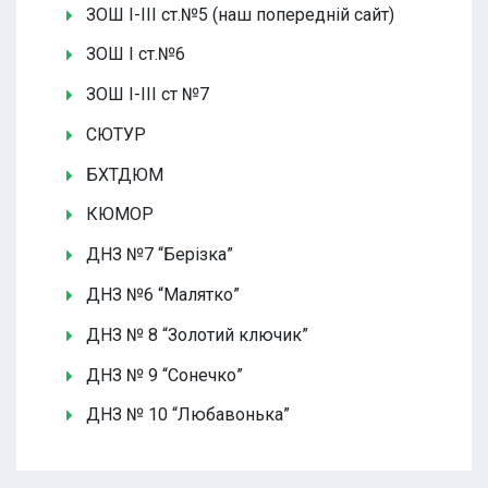
ЗОШ І-ІІІ ст.№5 (наш попередній сайт)
ЗОШ І ст.№6
ЗОШ І-ІІІ ст №7
СЮТУР
БХТДЮМ
КЮМОР
ДНЗ №7 “Берізка”
ДНЗ №6 “Малятко”
ДНЗ № 8 “Золотий ключик”
ДНЗ № 9 “Сонечко”
ДНЗ № 10 “Любавонька”