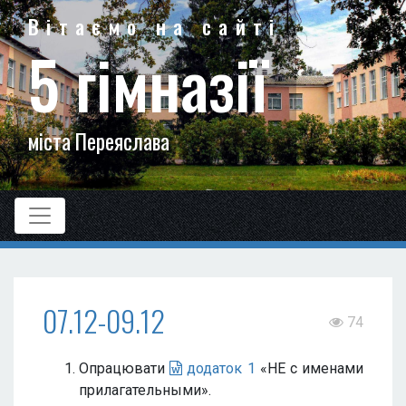
Вітаємо на сайті
5 гімназії
міста Переяслава
07.12-09.12
74
Опрацювати
додаток 1
«НЕ с именами
прилагательными».