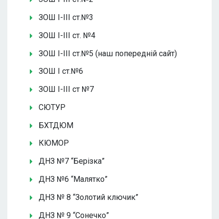
ЗОШ І-ІІІ ст.№3
ЗОШ І-ІІІ ст. №4
ЗОШ І-ІІІ ст.№5 (наш попередній сайт)
ЗОШ І ст.№6
ЗОШ І-ІІІ ст №7
СЮТУР
БХТДЮМ
КЮМОР
ДНЗ №7 “Берізка”
ДНЗ №6 “Малятко”
ДНЗ № 8 “Золотий ключик”
ДНЗ № 9 “Сонечко”