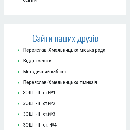
освіти
Сайти наших друзів
Переяслав-Хмельницька міська рада
Відділ освіти
Методичний кабінет
Переяслав-Хмельницька гімназія
ЗОШ І-ІІІ ст.№1
ЗОШ І-ІІІ ст.№2
ЗОШ І-ІІІ ст.№3
ЗОШ І-ІІІ ст. №4