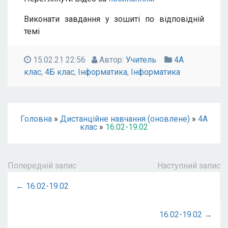
Виконати завдання у зошиті по відповідній
темі
15.02.21 22:56
Автор:
Учитель
4А
клас
,
4Б клас
,
Інформатика
,
Інформатика
Головна
»
Дистанційне навчання (оновлене)
»
4А
клас
»
16.02-19.02
Попередній запис
Наступний запис
← 16.02-19.02
16.02-19.02 →