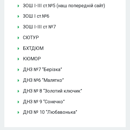
ЗОШ І-ІІІ ст.№5 (наш попередній сайт)
ЗОШ І ст.№6
ЗОШ І-ІІІ ст №7
СЮТУР
БХТДЮМ
КЮМОР
ДНЗ №7 “Берізка”
ДНЗ №6 “Малятко”
ДНЗ № 8 “Золотий ключик”
ДНЗ № 9 “Сонечко”
ДНЗ № 10 “Любавонька”