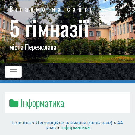
Вітаємо на сайті
5 гімназії
міста Переяслава
Інформатика
Головна
»
Дистанційне навчання (оновлене)
»
4А
клас
»
Інформатика