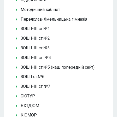
Методичний кабінет
Переяслав-Хмельницька гімназія
ЗОШ І-ІІІ ст.№1
ЗОШ І-ІІІ ст.№2
ЗОШ І-ІІІ ст.№3
ЗОШ І-ІІІ ст. №4
ЗОШ І-ІІІ ст.№5 (наш попередній сайт)
ЗОШ І ст.№6
ЗОШ І-ІІІ ст №7
СЮТУР
БХТДЮМ
КЮМОР