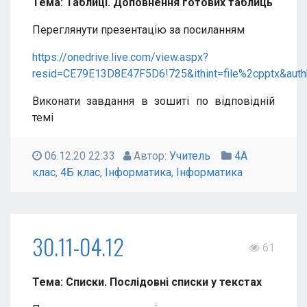
Тема: Таблиці. Доповнення готових таблиць
Переглянути презентацію за посиланням
https://onedrive.live.com/view.aspx?
resid=CE79E13D8E47F5D6!725&ithint=file%2cpptx&aut
Виконати завдання в зошиті по відповідній
темі
06.12.20 22:33
Автор:
Учитель
4А
клас
,
4Б клас
,
Інформатика
,
Інформатика
30.11-04.12
61
Тема: Списки. Послідовні списки у текстах