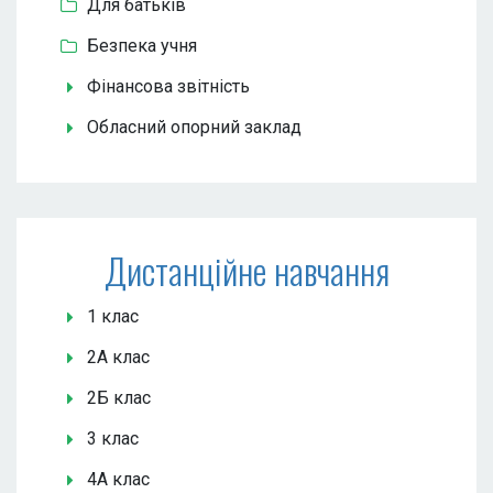
Для батьків
Безпека учня
Фінансова звітність
Обласний опорний заклад
Дистанційне навчання
1 клас
2А клас
2Б клас
3 клас
4А клас