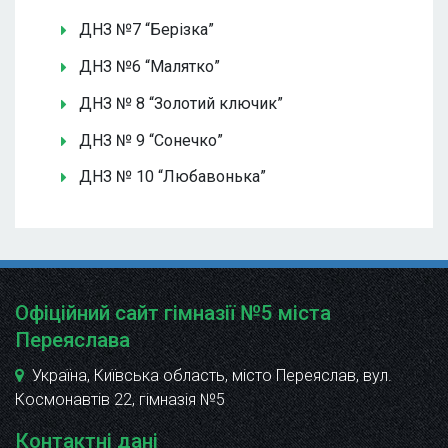
ДНЗ №7 “Берізка”
ДНЗ №6 “Малятко”
ДНЗ № 8 “Золотий ключик”
ДНЗ № 9 “Сонечко”
ДНЗ № 10 “Любавонька”
Офіційний сайт гімназії №5 міста
Переяслава
Україна, Київська область, місто Переяслав, вул.
Космонавтів 22
, гімназія №5
Контактні дані