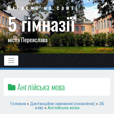
Вітаємо на сайті
5 гімназії
міста Переяслава
Англійська мова
Головна
»
Дистанційне навчання (оновлене)
»
2Б
клас
»
Англійська мова