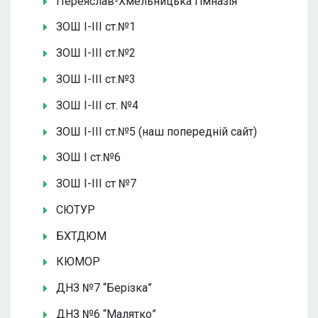
Переяслав-Хмельницька гімназія
ЗОШ І-ІІІ ст.№1
ЗОШ І-ІІІ ст.№2
ЗОШ І-ІІІ ст.№3
ЗОШ І-ІІІ ст. №4
ЗОШ І-ІІІ ст.№5 (наш попередній сайт)
ЗОШ І ст.№6
ЗОШ І-ІІІ ст №7
СЮТУР
БХТДЮМ
КЮМОР
ДНЗ №7 “Берізка”
ДНЗ №6 “Малятко”