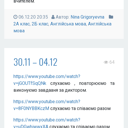
вчителем.
06.12.20 20:35
Автор:
Nina Grigoryevna
2А клас
,
2Б клас
,
Англійська мова
,
Англійська
мова
30.11 – 04.12
64
https://www.youtube.com/watch?
v=jGOUTfSqQNk
слухаємо , повторюємо та
виконуємо завдааня за диктором.
https://www.youtube.com/watch?
v=8F0NYBBKczM
слухаємо та співаємо разом
https://www.youtube.com/watch?
v=uDGwhiwwxXA
слухаємо та співаємо разом