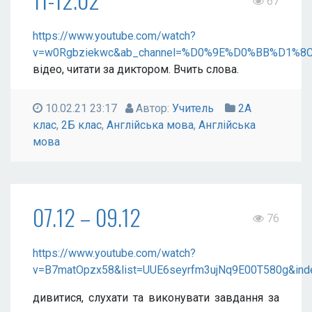
67
https://www.youtube.com/watch?
v=w0Rgbziekwc&ab_channel=%D0%9E%D0%BB%D
відео, читати за диктором. Вчить слова.
10.02.21 23:17
Автор:
Учитель
2А
клас
,
2Б клас
,
Англійська мова
,
Англійська
мова
07.12 – 09.12
76
https://www.youtube.com/watch?
v=B7matOpzx58&list=UUE6seyrfm3ujNq9E00T580g&ind
дивитися, слухати та виконувати завдання за