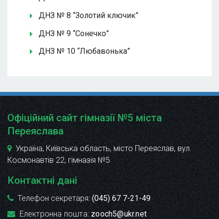
ДНЗ № 8 “Золотий ключик”
ДНЗ № 9 “Сонечко”
ДНЗ № 10 “Любавонька”
Офіційний сайт гімназії №5 міста
Переяслава
Україна, Київська область, місто Переяслав, вул.
Космонавтів 22
, гімназія №5
Контактні дані
Телефон секретаря:
(045) 67 7-21-49
Електронна пошта:
zooch5@ukr.net