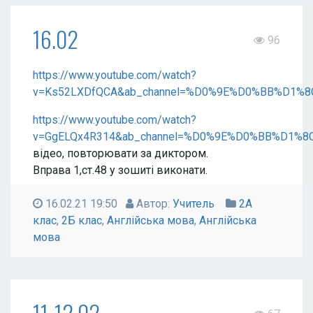
16.02
96
https://www.youtube.com/watch?
v=Ks52LXDfQCA&ab_channel=%D0%9E%D0%BB%D
https://www.youtube.com/watch?
v=GgELQx4R314&ab_channel=%D0%9E%D0%BB%D
відео, повторювати за диктором.
Вправа 1,ст.48 у зошиті виконати.
16.02.21 19:50
Автор:
Учитель
2А
клас
,
2Б клас
,
Англійська мова
,
Англійська
мова
11-12.02