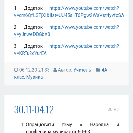
1 Додаток
https://www.youtube.com/watch?
v=cm6QfLSTjXI&list=UU45a1T6Pgw2WsVst4yvfcSA
2 Додаток
https://www.youtube.com/watch?
v=yJnweDBGbX8
3 Додаток
https://www.youtube.com/watch?
v=KRTu2cYurEA
06.12.20 21:33
Автор:
Учитель
4А
клас
,
Музика
30.11-04.12
82
Опрацювати тему « Народна й
професійна музика» ст 60-63