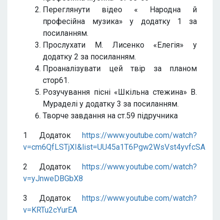
Переглянути відео « Народна й
професійна музика» у додатку 1 за
посиланням.
Прослухати М. Лисенко «Елегія» у
додатку 2 за посиланням.
Проаналізувати цей твір за планом
стор61.
Розучування пісні «Шкільна стежина» В.
Мураделі у додатку 3 за посиланням.
Творче завдання на ст.59 підручника
1 Додаток
https://www.youtube.com/watch?
v=cm6QfLSTjXI&list=UU45a1T6Pgw2WsVst4yvfcSA
2 Додаток
https://www.youtube.com/watch?
v=yJnweDBGbX8
3 Додаток
https://www.youtube.com/watch?
v=KRTu2cYurEA