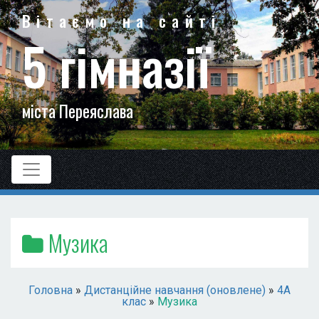
Вітаємо на сайті
5 гімназії
міста Переяслава
Музика
Головна
»
Дистанційне навчання (оновлене)
»
4А
клас
»
Музика