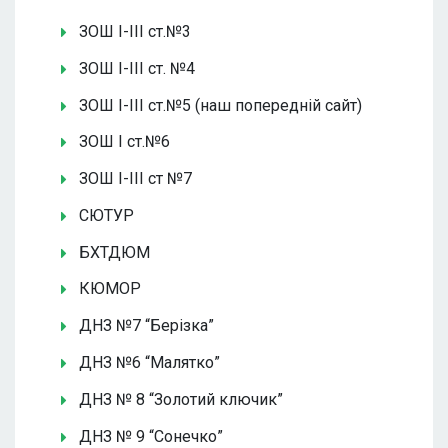
ЗОШ І-ІІІ ст.№3
ЗОШ І-ІІІ ст. №4
ЗОШ І-ІІІ ст.№5 (наш попередній сайт)
ЗОШ І ст.№6
ЗОШ І-ІІІ ст №7
СЮТУР
БХТДЮМ
КЮМОР
ДНЗ №7 “Берізка”
ДНЗ №6 “Малятко”
ДНЗ № 8 “Золотий ключик”
ДНЗ № 9 “Сонечко”