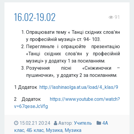
16.02-19.02
91
Опрацювати тему « Танці східних слов’ян
у професійній музиці» ст. 94- 103.
Перегляньте і опрацюйте презентацію
«Танці східних слов’ян у професійній
музиці» у додатку 1 за посиланням.
Розучення пісні «Сніжиночки –
пушиночки», у додатку 2 за посиланням.
1 Додаток
http://lashinaolga.at.ua/load/4_klas/9
2 Додаток
https://www.youtube.com/watch?
v=67qeseJcVfg
15.02.21 20:24
Автор:
Учитель
4А
клас
,
4Б клас
,
Музика
,
Музика