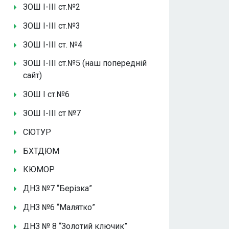
ЗОШ І-ІІІ ст.№2
ЗОШ І-ІІІ ст.№3
ЗОШ І-ІІІ ст. №4
ЗОШ І-ІІІ ст.№5 (наш попередній
сайт)
ЗОШ І ст.№6
ЗОШ І-ІІІ ст №7
СЮТУР
БХТДЮМ
КЮМОР
ДНЗ №7 “Берізка”
ДНЗ №6 “Малятко”
ДНЗ № 8 “Золотий ключик”