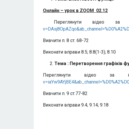
Онлайн – урок в
ZOOM
02
.1
2
Переглянути відео за
v=DAsj8OpAZqo&ab_channel=%D0%A
Вивчити п. 8 ст. 68-72
Виконати вправи 8.5; 8.8(1-3); 8.10
Тема : Перетворення графіків ф
Переглянути відео за 
v=iaYw9AYjBE4&ab_channel=%D0%A
Вивчити п. 9 ст.77-82
Виконати вправи 9.4; 9.14; 9.18