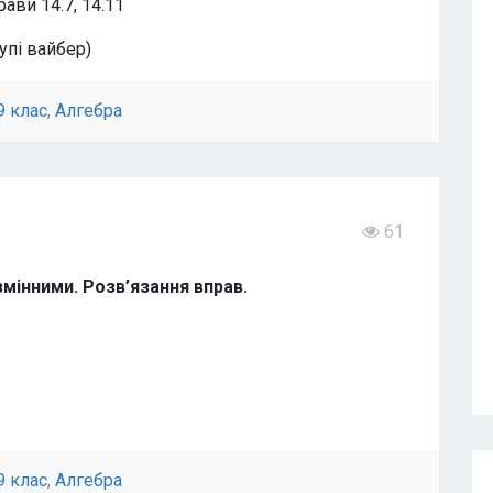
рави 14.7, 14.11
упі вайбер)
9 клас
,
Алгебра
61
змінними. Розв’язання вправ.
9 клас
,
Алгебра