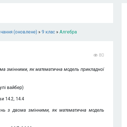
чання (оновлене)
»
9 клас
»
Алгебра
80
ома змінними, як математична модель прикладної
упі вайбер)
и 14.2, 14.4
янь з двома змінними, як математична модель