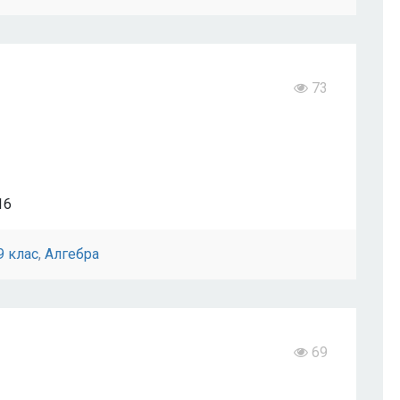
73
16
9 клас
,
Алгебра
69