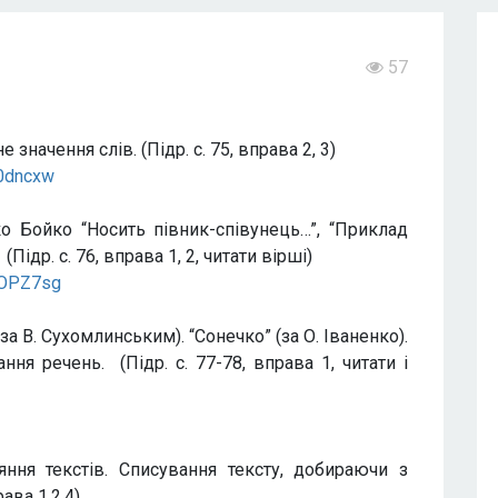
57
начення слів. (Підр. с. 75, вправа 2, 3)
u0dncxw
ко Бойко “Носить півник-співунець…”, “Приклад
Підр. с. 76, вправа 1, 2, читати вірші)
gOPZ7sg
за В. Сухомлинським). “Сонечко” (за О. Іваненко).
ння речень. (Підр. с. 77-78, вправа 1, читати і
яння текстів. Списування тексту, добираючи з
ава 1,2,4)