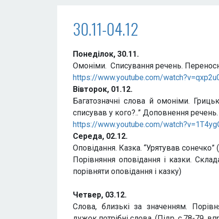
30.11-04.12
Понеділок, 30.11.
Омоніми. Списування речень. Переносне з
https://www.youtube.com/watch?v=qxp2
Вівторок, 01.12.
Багатозначні слова й омоніми. Гриць
списував у кого?..” Доповнення речень. (
https://www.youtube.com/watch?v=1T4y
Середа, 02.12.
Оповідання. Казка. “Урятував сонечко” (
Порівняння оповідання і казки. Склада
порівняти оповідання і казку)
Четвер, 03.12.
Слова, близькі за значенням. Порівн
дужок потрібні слова. (Підр. с.78-79, впр