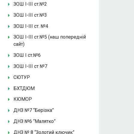
ЗОШ І-ІІІ ст.№2
ЗОШ І-ІІІ ст.№3
ЗОШ І-ІІІ ст. №4
ЗОШ І-ІІІ ст.№5 (наш попередній
сайт)
ЗОШ І ст.№6
ЗОШ І-ІІІ ст №7
СЮТУР
БХТДЮМ
КЮМОР
ДНЗ №7 “Берізка”
ДНЗ №6 “Малятко”
ДНЗ № 8 “Золотий ключик”