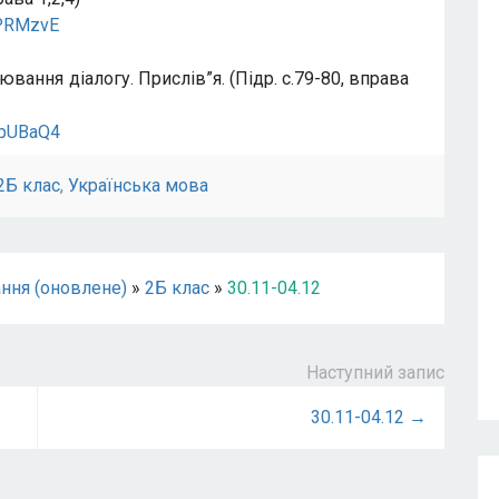
GPRMzvE
вання діалогу. Прислів”я. (Підр. с.79-80, вправа
KpUBaQ4
2Б клас
,
Українська мова
ння (оновлене)
»
2Б клас
»
30.11-04.12
Наступний запис
30.11-04.12 →